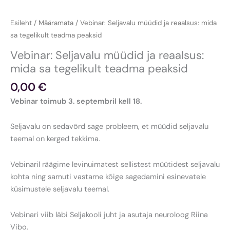
Esileht
/
Määramata
/ Vebinar: Seljavalu müüdid ja reaalsus: mida
sa tegelikult teadma peaksid
Vebinar: Seljavalu müüdid ja reaalsus:
mida sa tegelikult teadma peaksid
0,00
€
Vebinar toimub 3. septembril kell 18.
Seljavalu on sedavõrd sage probleem, et müüdid seljavalu
teemal on kerged tekkima.
Vebinaril räägime levinuimatest sellistest müütidest seljavalu
kohta ning samuti vastame kõige sagedamini esinevatele
küsimustele seljavalu teemal.
Vebinari viib läbi Seljakooli juht ja asutaja neuroloog Riina
Vibo.