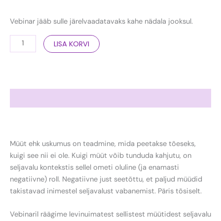
Vebinar jääb sulle järelvaadatavaks kahe nädala jooksul.
LISA KORVI
Kirjeldus
Müüt ehk uskumus on teadmine, mida peetakse tõeseks,
kuigi see nii ei ole. Kuigi müüt võib tunduda kahjutu, on
seljavalu kontekstis sellel ometi oluline (ja enamasti
negatiivne) roll. Negatiivne just seetõttu, et paljud müüdid
takistavad inimestel seljavalust vabanemist. Päris tõsiselt.
Vebinaril räägime levinuimatest sellistest müütidest seljavalu