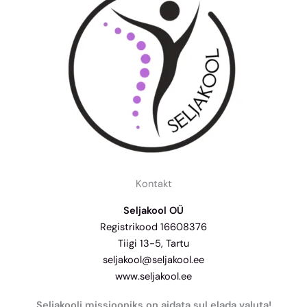
Kontakt
Seljakool OÜ
Registrikood 16608376
Tiigi 13-5, Tartu
seljakool@seljakool.ee
www.seljakool.ee
Seljakooli missiooniks on aidata sul elada valuta!