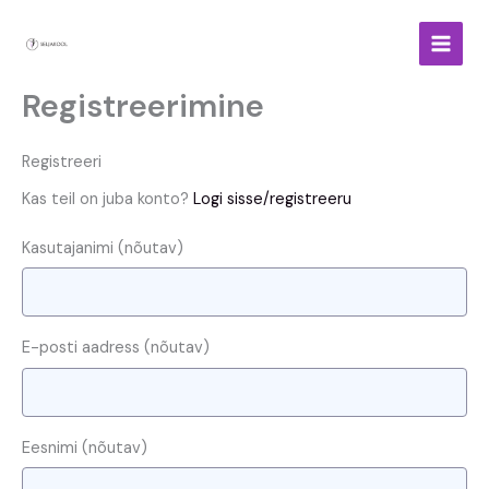
Skip
to
content
Registreerimine
Registreeri
Kas teil on juba konto?
Logi sisse/registreeru
Kasutajanimi
(nõutav)
E-posti aadress
(nõutav)
Eesnimi
(nõutav)