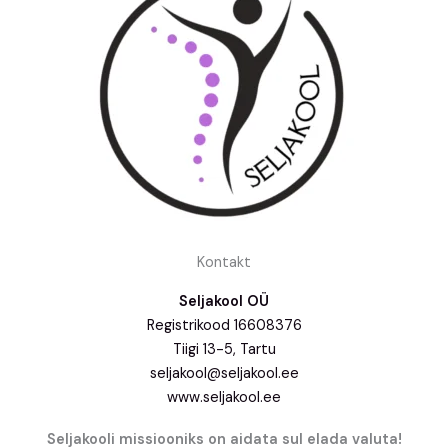
Kontakt
Seljakool OÜ
Registrikood 16608376
Tiigi 13-5, Tartu
seljakool@seljakool.ee
www.seljakool.ee
Seljakooli missiooniks on aidata sul elada valuta!