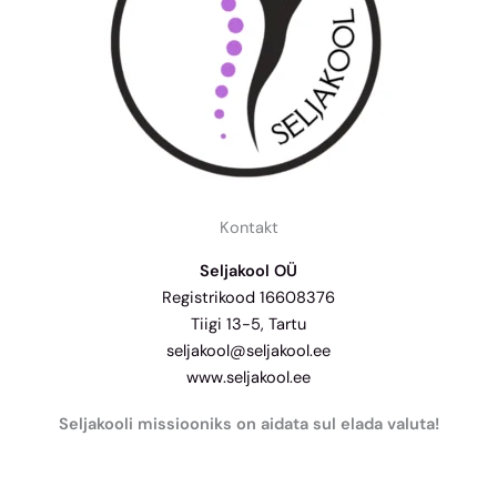
Kontakt
Seljakool OÜ
Registrikood 16608376
Tiigi 13-5, Tartu
seljakool@seljakool.ee
www.seljakool.ee
Seljakooli missiooniks on aidata sul elada valuta!