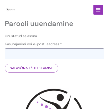
Skip
to
content
Parooli uuendamine
Unustatud salasõna
Kasutajanimi või e-posti aadress *