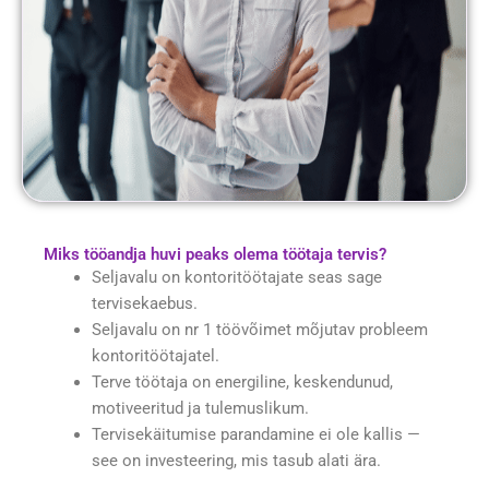
Miks tööandja huvi peaks olema töötaja tervis?
Seljavalu on kontoritöötajate seas sage
tervisekaebus.
Seljavalu on nr 1 töövõimet mõjutav probleem
kontoritöötajatel.
Terve töötaja on energiline, keskendunud,
motiveeritud ja tulemuslikum.
Tervisekäitumise parandamine ei ole kallis —
see on investeering, mis tasub alati ära.