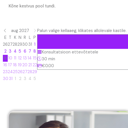
Kõne kestvus pool tundi.
aug 2027
Palun valige kellaaeg, klikates allolevale kastile.
E
T
K
N
R
L
P
26
27
28
29
30
31
1
2
3
4
5
6
7
8
Konsultatsioon ettevõtetele
9
10
11
12
13
14
15
30 min
16
17
18
19
20
21
22
€0.00
23
24
25
26
27
28
29
30
31
1
2
3
4
5