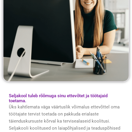
Seljakool tuleb rõõmuga sinu ettevõtet ja töötajaid
toetama.
Üks kahtlemata väga väärtuslik võimalus ettevõttel oma
töötajate tervist toetada on pakkuda erialaste
täienduskursuste kõrval ka tervisealaseid koolitusi.
Seljakooli koolitused on laiapõhjalised ja teaduspõhised