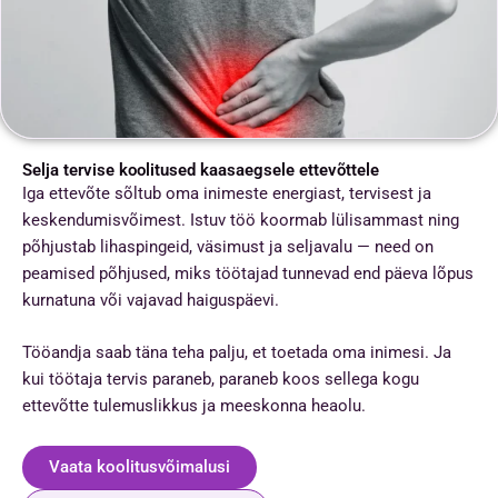
Selja tervise koolitused kaasaegsele ettevõttele
Iga ettevõte sõltub oma inimeste energiast, tervisest ja
keskendumisvõimest. Istuv töö koormab lülisammast ning
põhjustab lihaspingeid, väsimust ja seljavalu — need on
peamised põhjused, miks töötajad tunnevad end päeva lõpus
kurnatuna või vajavad haiguspäevi.
Tööandja saab täna teha palju, et toetada oma inimesi. Ja
kui töötaja tervis paraneb, paraneb koos sellega kogu
ettevõtte tulemuslikkus ja meeskonna heaolu.
Vaata koolitusvõimalusi