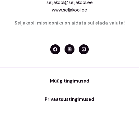
seljakool@seljakool.ee
www.seljakool.ee
Seljakooli missiooniks on aidata sul elada valuta!
Müügitingimused
Privaatsustingimused