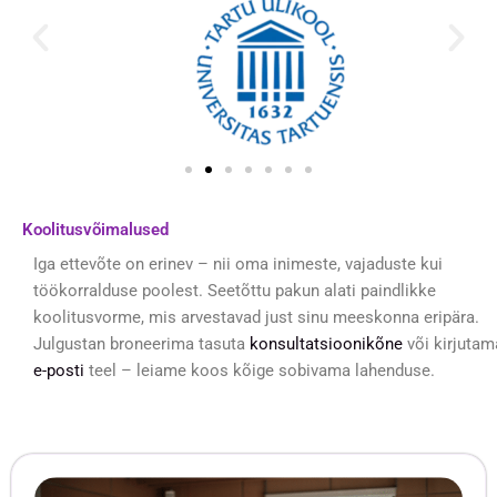
Koolitusvõimalused
Iga ettevõte on erinev – nii oma inimeste, vajaduste kui
töökorralduse poolest. Seetõttu pakun alati paindlikke
koolitusvorme, mis arvestavad just sinu meeskonna eripära.
Julgustan broneerima tasuta
konsultatsioonikõne
või kirjutam
e-posti
teel – leiame koos kõige sobivama lahenduse.