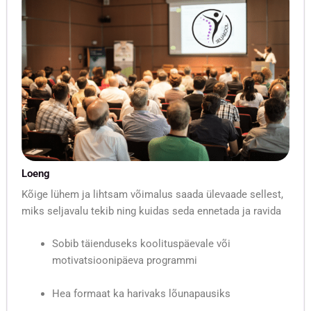
Loeng
Kõige lühem ja lihtsam võimalus saada ülevaade sellest,
miks seljavalu tekib ning kuidas seda ennetada ja ravida
Sobib täienduseks koolituspäevale või
motivatsioonipäeva programmi
Hea formaat ka harivaks lõunapausiks