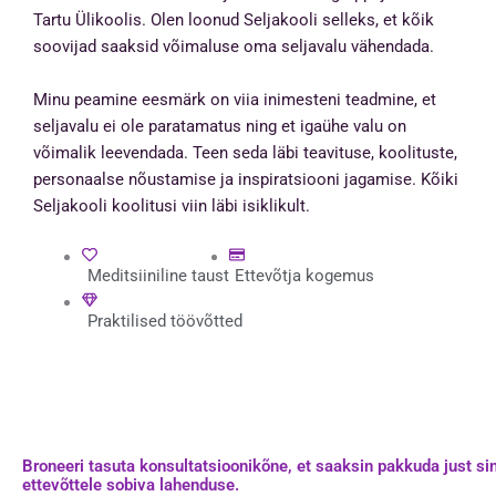
Tartu Ülikoolis. Olen loonud Seljakooli selleks, et kõik
soovijad saaksid võimaluse oma seljavalu vähendada.
Minu peamine eesmärk on viia inimesteni teadmine, et
seljavalu ei ole paratamatus ning et igaühe valu on
võimalik leevendada. Teen seda läbi teavituse, koolituste,
personaalse nõustamise ja inspiratsiooni jagamise. Kõiki
Seljakooli koolitusi viin läbi isiklikult.
Meditsiiniline taust
Ettevõtja kogemus
Praktilised töövõtted
Broneeri tasuta konsultatsioonikõne, et saaksin pakkuda just si
ettevõttele sobiva lahenduse.