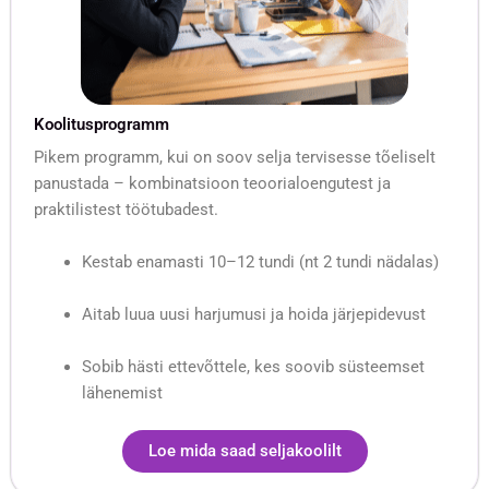
Koolitusprogramm
Pikem programm, kui on soov selja tervisesse tõeliselt
panustada – kombinatsioon teoorialoengutest ja
praktilistest töötubadest.
Kestab enamasti 10–12 tundi (nt 2 tundi nädalas)
Aitab luua uusi harjumusi ja hoida järjepidevust
Sobib hästi ettevõttele, kes soovib süsteemset
lähenemist
Loe mida saad seljakoolilt