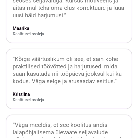
seoses seljavaluga. Kursus motiveeris ja
aitas mul teha oma elus korrektuure ja luua
uusi häid harjumusi.”
Maarika
Koolitusel osaleja
“Kõige väärtuslikum oli see, et sain kohe
praktilised töövõtted ja harjutused, mida
saan kasutada nii tööpäeva jooksul kui ka
kodus. Väga selge ja arusaadav esitlus.”
Kristiina
Koolitusel osaleja
“Väga meeldis, et see koolitus andis
laiapõhjalisema ülevaate seljavalude