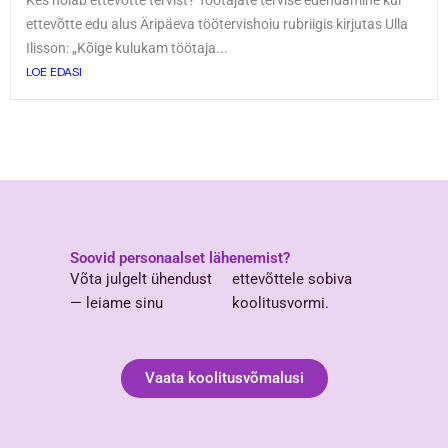
Kes hoiab ettevõtte tervist? Töötajate tervise edendamine kui
ettevõtte edu alus Äripäeva töötervishoiu rubriigis kirjutas Ulla
Ilisson: „Kõige kulukam töötaja...
LOE EDASI
Soovid personaalset lähenemist?
Võta julgelt ühendust
ettevõttele sobiva
— leiame sinu
koolitusvormi.
Vaata koolitusvõmalusi