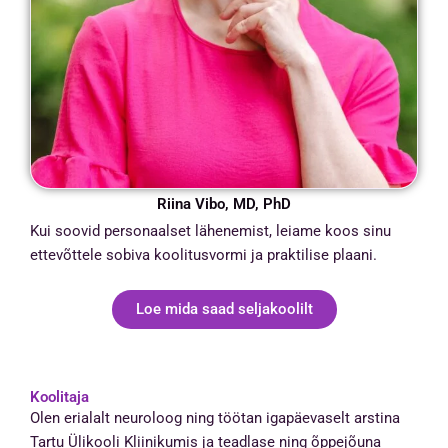
Riina Vibo, MD, PhD
Kui soovid personaalset lähenemist, leiame koos sinu
ettevõttele sobiva koolitusvormi ja praktilise plaani.
Loe mida saad seljakoolilt
Koolitaja
Olen erialalt neuroloog ning töötan igapäevaselt arstina
Tartu Ülikooli Kliinikumis ja teadlase ning õppejõuna