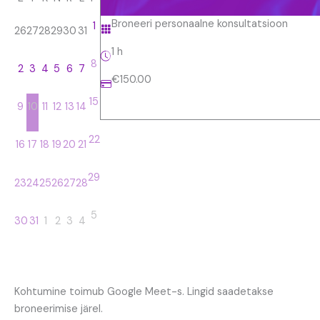
Broneeri personaalne konsultatsioon
1
26
27
28
29
30
31
1 h
8
2
3
4
5
6
7
€150.00
15
9
10
11
12
13
14
22
16
17
18
19
20
21
29
23
24
25
26
27
28
5
30
31
1
2
3
4
Kohtumine toimub Google Meet-s. Lingid saadetakse
broneerimise järel.