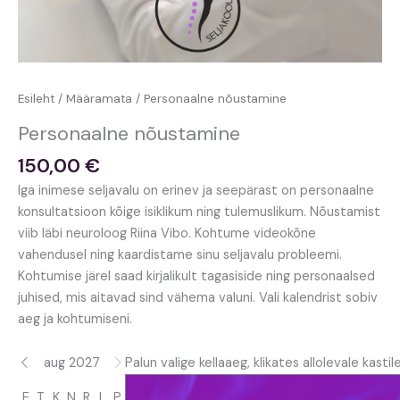
Esileht
/
Määramata
/ Personaalne nõustamine
Personaalne nõustamine
150,00
€
Iga inimese seljavalu on erinev ja seepärast on personaalne
konsultatsioon kõige isiklikum ning tulemuslikum. Nõustamist
viib läbi neuroloog Riina Vibo. Kohtume videokõne
vahendusel ning kaardistame sinu seljavalu probleemi.
Kohtumise järel saad kirjalikult tagasiside ning personaalsed
juhised, mis aitavad sind vähema valuni. Vali kalendrist sobiv
aeg ja kohtumiseni.
aug 2027
Palun valige kellaaeg, klikates allolevale kastile
E
T
K
N
R
L
P