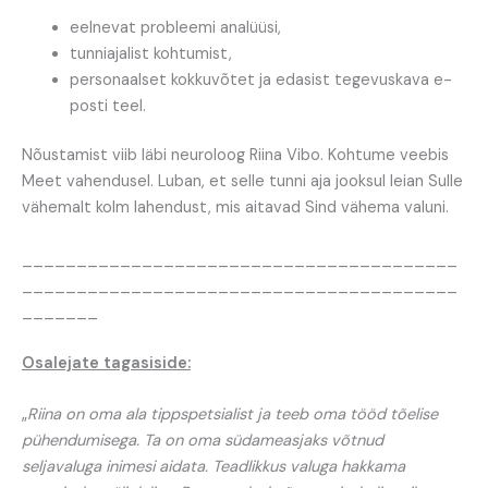
eelnevat probleemi analüüsi,
tunniajalist kohtumist,
personaalset kokkuvõtet ja edasist tegevuskava e-
posti teel.
Nõustamist viib läbi neuroloog Riina Vibo. Kohtume veebis
Meet vahendusel. Luban, et selle tunni aja jooksul leian Sulle
vähemalt kolm lahendust, mis aitavad Sind vähema valuni.
________________________________________
________________________________________
_______
Osalejate tagasiside:
„
Riina on oma ala tippspetsialist ja teeb oma tööd tõelise
pühendumisega. Ta on oma südameasjaks võtnud
seljavaluga inimesi aidata. Teadlikkus valuga hakkama