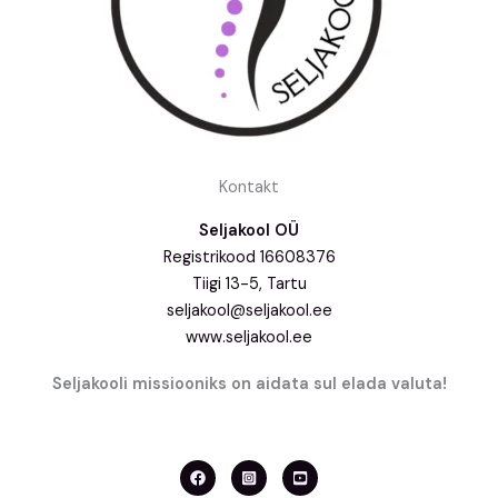
Kontakt
Seljakool OÜ
Registrikood 16608376
Tiigi 13-5, Tartu
seljakool@seljakool.ee
www.seljakool.ee
Seljakooli missiooniks on aidata sul elada valuta!