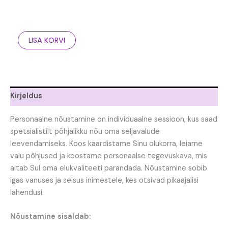
LISA KORVI
Kirjeldus
Personaalne nõustamine on individuaalne sessioon, kus saad
spetsialistilt põhjalikku nõu oma seljavalude
leevendamiseks. Koos kaardistame Sinu olukorra, leiame
valu põhjused ja koostame personaalse tegevuskava, mis
aitab Sul oma elukvaliteeti parandada. Nõustamine sobib
igas vanuses ja seisus inimestele, kes otsivad pikaajalisi
lahendusi.
Nõustamine sisaldab: