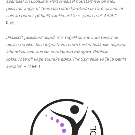
saamisel on ülioluline. Personaalsel nõustamisel oli meil
piisavalt aega, et teemasid lahti harutada ja tore oli see, et
sain ka pärast põhjaliku kokkuvõtte e-posti teel. Aitäh!
“ –
Kaie
„
Näiliselt pisikesed asjad, mis tegelikult moodustavad nii
olulise terviku. Sain julgustavaid mõtteid ja hakkasin nägema
lahendusi seal, kus ise ei taibanud märgata. Põhjalik
kokkuvõte oli väga suureks abiks. Printisin selle välja ja panin
seinale!
“ – Meelis