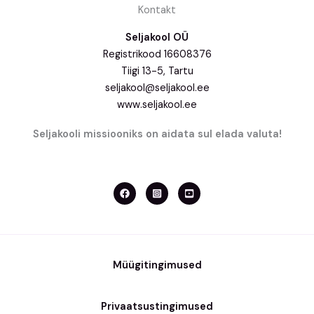
Kontakt
Seljakool OÜ
Registrikood 16608376
Tiigi 13-5, Tartu
seljakool@seljakool.ee
www.seljakool.ee
Seljakooli missiooniks on aidata sul elada valuta!
Müügitingimused
Privaatsustingimused