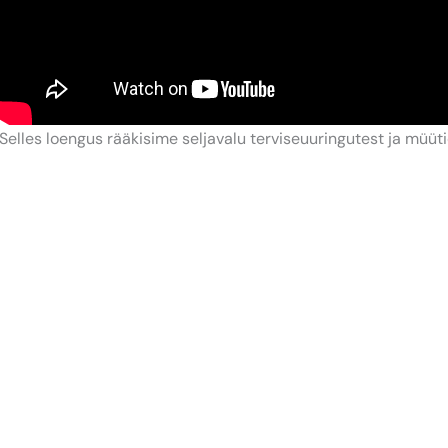
Selles loengus rääkisime seljavalu terviseuuringutest ja müüti