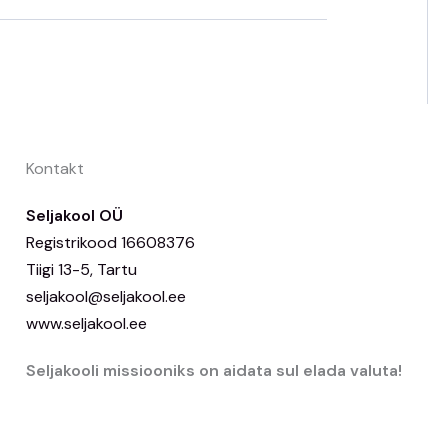
Kontakt
Seljakool OÜ
Registrikood 16608376
Tiigi 13-5, Tartu
seljakool@seljakool.ee
www.seljakool.ee
Seljakooli missiooniks on aidata sul elada valuta!