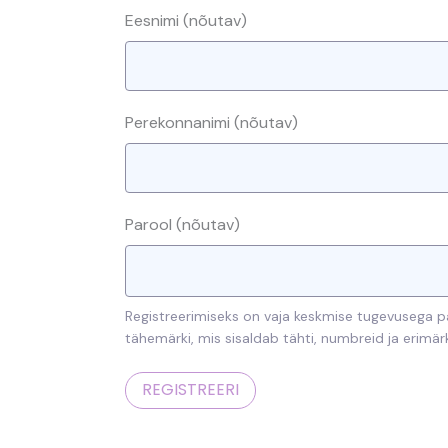
Eesnimi
(nõutav)
Perekonnanimi
(nõutav)
Parool
(nõutav)
Registreerimiseks on vaja keskmise tugevusega pa
tähemärki, mis sisaldab tähti, numbreid ja erimär