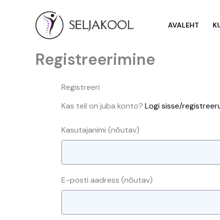
Skip
to
AVALEHT
K
content
Registreerimine
Registreeri
Kas teil on juba konto?
Logi sisse/registreer
Kasutajanimi
(nõutav)
E-posti aadress
(nõutav)