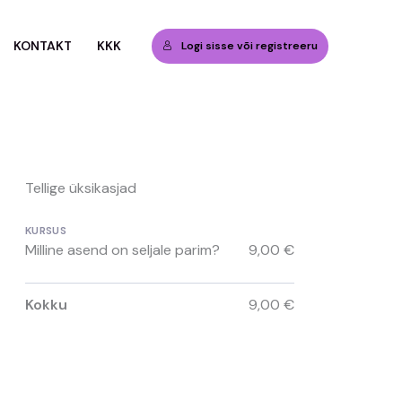
KONTAKT
KKK
Logi sisse või registreeru
Tellige üksikasjad
KURSUS
Milline asend on seljale parim?
9,00 €
Kokku
9,00 €