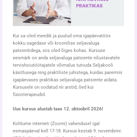
Kui sa oled meedik ja puutud oma igapäevatöös
kokku sagedase või kroonilise seljavaluga
patsientidega, siis oled õiges kohas. Kursuse
eesmärk on anda seljavaluga patsiente nõustavatele
tervishoiutöötajatele võimalus tutvuda Seljakooli
käsitlusega ning praktiliste juhistega, kuidas paremini
igapäevases praktikas seljavaluga patsiente aidata.
Kursusele on oodatud nii arstid, õed kui
füsioterapeudid.
Uus kursus alustab taas 12. oktoobril 2026!
Kohtume interneti (Zoomi) vahendusel igal
esmaspäeval kell 17-18. Kursus kestab 9. novembrini.