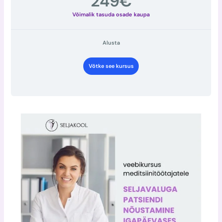
249€
Alusta
Võtke see kursus