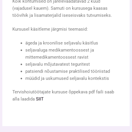
Kõik kohtumised on järelevaadatavad 2 kuud
(vajadusel kauem). Samuti on kursusega kaasas
töövihik ja lisamaterjalid iseseisvaks tutvumiseks.
Kursusel käsitleme järgmisi teemasid:
ägeda ja kroonilise seljavalu käsitlus
seljavaluga medikamentoossest ja
mittemedikamentoossest ravist
seljavalu mõjutavatest teguritest
patsiendi nõustamise praktilised tööriistad
müüdid ja uskumused seljavalu kontekstis
Tervishoiutöötajate kursuse õppekava pdf faili saab
alla laadida
SIIT