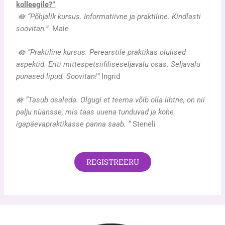
kolleegile?”
🪷
“Põhjalik kursus. Informatiivne ja praktiline. Kindlasti
soovitan.”
Maie
🪷
“Praktiline kursus. Perearstile praktikas olulised
aspektid. Eriti mittespetsiifiliseseljavalu osas. Seljavalu
punased lipud. Soovitan!”
Ingrid
🪷
“Tasub osaleda. Olgugi et teema võib olla lihtne, on nii
palju nüansse, mis taas uuena tunduvad ja kohe
igapäevapraktikasse panna saab. “
Steneli
REGISTREERU