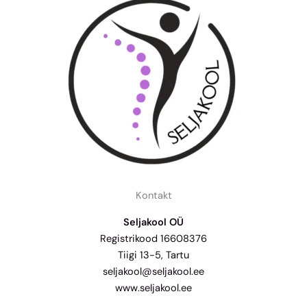
Kontakt
Seljakool OÜ
Registrikood 16608376
Tiigi 13-5, Tartu
seljakool@seljakool.ee
www.seljakool.ee