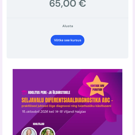
65,00 €
Alusta
Võtke see kursus