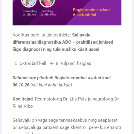
Koolitus pere- ja üldarstidele:
Seljavalu
diferentsiaaldiagnostika ABC – praktilised juhised
õige diagnoosi ning tulemusliku käsitluseni
15. oktoobril kell 14-18 Viljandi haiglas
Kohtade arv piiratud! Registreerumine avatud kuni
06.10.26
(või kuni kohti jätkub)
Koolitajad
: Reumatoloog Dr. Liis Puis ja neuroloog Dr.
Riina Vibo
Seljavalu on väga sage tervisekaebus ning seepärast
on seljavaluga patsient sage klient nii pere- kui eriarsti