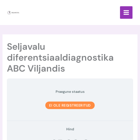
Skip
to
content
Seljavalu
diferentsiaaldiagnostika
ABC Viljandis
Praegune staatus
EI OLE REGISTREERITUD
Hind