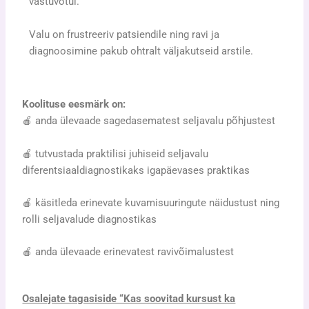
vastuvõtul.
Valu on frustreeriv patsiendile ning ravi ja
diagnoosimine pakub ohtralt väljakutseid arstile.
Koolituse eesmärk on:
🍎 anda ülevaade sagedasematest seljavalu põhjustest
🍎 tutvustada praktilisi juhiseid seljavalu
diferentsiaaldiagnostikaks igapäevases praktikas
🍎 käsitleda erinevate kuvamisuuringute näidustust ning
rolli seljavalude diagnostikas
🍎 anda ülevaade erinevatest ravivõimalustest
Osalejate tagasiside “Kas soovitad kursust ka