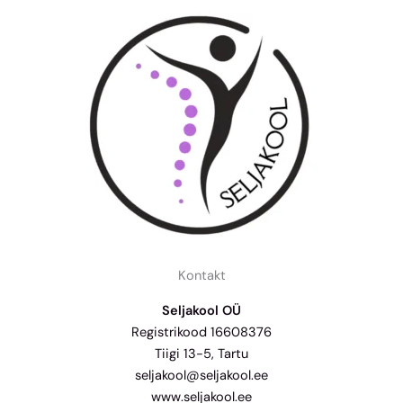
Kontakt
Seljakool OÜ
Registrikood 16608376
Tiigi 13-5, Tartu
seljakool@seljakool.ee
www.seljakool.ee