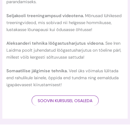
parandamiseks.
Seljakooli treeningampsud videotena.
Mõnusad lühikesed
treeningvideod, mis sobivad nii helgesse hommikusse,
lustakasse lõunapausi kui õdusasse õhtusse!
Aleksanderi tehnika lõõgastusharjutus videona.
See Iren
Laidma poolt juhendatud lõõgastusharjutus on tõeline pärl,
millest võib kergesti sõltuvusse sattuda!
Somaatilise jälgimise tehnika.
Veel üks võimalus lülitada
end rahulikule lainele, õppida end tundma ning eemalduda
igapäevasest kiirustamisest!
SOOVIN KURSUSEL OSALEDA