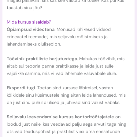
magad piisavalt, siis kas see vastab ka tõele? Kas puhkus
taastab sinu jõu?
Mida kursus sisaldab?
Õpiampsud videotena.
Mõnusad lühikesed videod
erinevatel teemadel, mis seljavalu mõistmiseks ja
lahendamiseks olulised on.
Töövihik praktiliste harjutustega.
Mahukas töövihik, mis
aitab sul teooria panna praktikasse ja leida just sulle
vajalikke samme, mis viivad lähemale valuvabale elule.
Eksperdi tugi.
Toetan sind kursuse läbimisel, vastan
kõikidele sinu küsimustele ning aitan leida lahendused, mis
on just sinu puhul olulised ja juhivad sind valust vabaks.
Seljavalu leevendamise kursus kontoritöötajatele
on
loodud just neile, kes veedavad palju aega arvuti taga ning
otsivad teaduspõhist ja praktilist viisi oma enesetunde