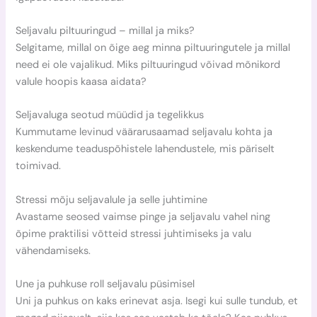
Seljavalu piltuuringud – millal ja miks?
Selgitame, millal on õige aeg minna piltuuringutele ja millal
need ei ole vajalikud. Miks piltuuringud võivad mõnikord
valule hoopis kaasa aidata?
Seljavaluga seotud müüdid ja tegelikkus
Kummutame levinud väärarusaamad seljavalu kohta ja
keskendume teaduspõhistele lahendustele, mis päriselt
toimivad.
Stressi mõju seljavalule ja selle juhtimine
Avastame seosed vaimse pinge ja seljavalu vahel ning
õpime praktilisi võtteid stressi juhtimiseks ja valu
vähendamiseks.
Une ja puhkuse roll seljavalu püsimisel
Uni ja puhkus on kaks erinevat asja. Isegi kui sulle tundub, et