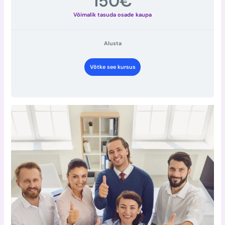
150€
Alusta
Võtke see kursus