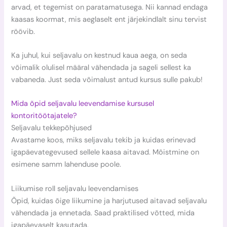
arvad, et tegemist on paratamatusega. Nii kannad endaga
kaasas koormat, mis aeglaselt ent järjekindlalt sinu tervist
röövib.
Ka juhul, kui seljavalu on kestnud kaua aega, on seda
võimalik olulisel määral vähendada ja sageli sellest ka
vabaneda. Just seda võimalust antud kursus sulle pakub!
Mida õpid seljavalu leevendamise kursusel
kontoritöötajatele?
Seljavalu tekkepõhjused
Avastame koos, miks seljavalu tekib ja kuidas erinevad
igapäevategevused sellele kaasa aitavad. Mõistmine on
esimene samm lahenduse poole.
Liikumise roll seljavalu leevendamises
Õpid, kuidas õige liikumine ja harjutused aitavad seljavalu
vähendada ja ennetada. Saad praktilised võtted, mida
igapäevaselt kasutada.