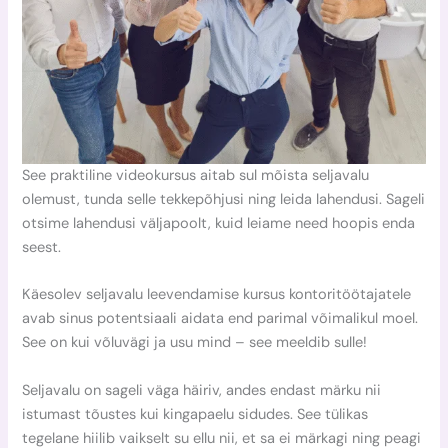
See praktiline videokursus aitab sul mõista seljavalu
olemust, tunda selle tekkepõhjusi ning leida lahendusi. Sageli
otsime lahendusi väljapoolt, kuid leiame need hoopis enda
seest.
Käesolev seljavalu leevendamise kursus kontoritöötajatele
avab sinus potentsiaali aidata end parimal võimalikul moel.
See on kui võluvägi ja usu mind – see meeldib sulle!
Seljavalu on sageli väga häiriv, andes endast märku nii
istumast tõustes kui kingapaelu sidudes. See tülikas
tegelane hiilib vaikselt su ellu nii, et sa ei märkagi ning peagi