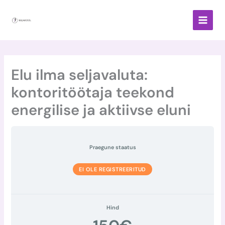
Skip
to
content
Elu ilma seljavaluta:
kontoritöötaja teekond
energilise ja aktiivse eluni​
Praegune staatus
EI OLE REGISTREERITUD
Hind